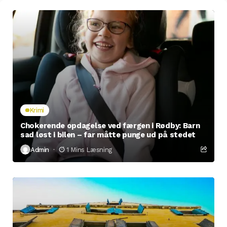
Krimi
Chokerende opdagelse ved færgen i Rødby: Barn
sad løst i bilen – far måtte punge ud på stedet
Admin
1 Mins Læsning